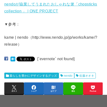
nendoが協業してうまれたおしゃれな箸「chopsticks
collection 」 | ONE PROJECT
▼参考：
kame | nendo（http://www.nendo.jp/jp/works/kame/?
release）
[`evernote` not found]
暮らしを豊かにデザインするグッズ
nendo
佐藤オオキ
ポスト
シェア
はてブ
送る
Pocket