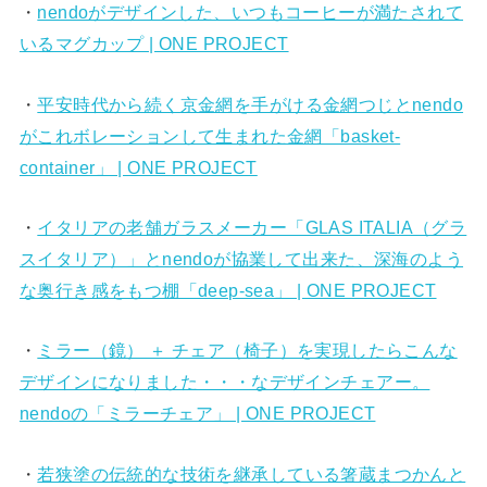
・
nendoがデザインした、いつもコーヒーが満たされて
いるマグカップ | ONE PROJECT
・
平安時代から続く京金網を手がける金網つじとnendo
がこれボレーションして生まれた金網「basket-
container」 | ONE PROJECT
・
イタリアの老舗ガラスメーカー「GLAS ITALIA（グラ
スイタリア）」とnendoが協業して出来た、深海のよう
な奥行き感をもつ棚「deep-sea」 | ONE PROJECT
・
ミラー（鏡） ＋ チェア（椅子）を実現したらこんな
デザインになりました・・・なデザインチェアー。
nendoの「ミラーチェア」 | ONE PROJECT
・
若狭塗の伝統的な技術を継承している箸蔵まつかんと