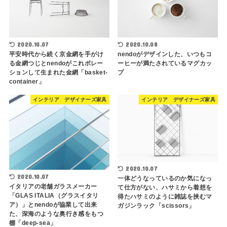
2020.10.07
2020.10.08
平安時代から続く京金網を手がけ
nendoがデザインした、いつもコ
る金網つじとnendoがこれボレー
ーヒーが満たされているマグカッ
ションして生まれた金網「basket-
プ
container」
インテリア デザイナーズ家具
インテリア デザイナーズ家具
2020.10.07
2020.10.07
一体どうなっているのか気になっ
イタリアの老舗ガラスメーカー
て仕方がない、ハサミから着想を
「GLAS ITALIA（グラスイタリ
得たハサミのように雑誌を挟むマ
ア）」とnendoが協業して出来
ガジンラック「scissors」
た、深海のような奥行き感をもつ
棚「deep-sea」