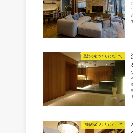
理想の家づくりにむけて
理想の家づくりにむけて