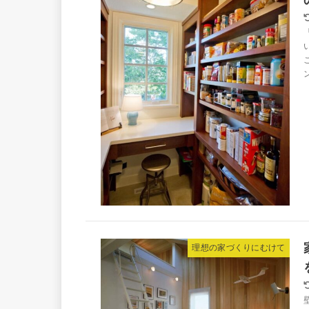
理想の家づくりにむけて