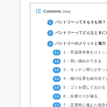
Contents
[
hide
]
パントリーってそもそも何？
1
パントリーってどんなときに
2
パントリーのメリットと魅力
3
１：常温保存食をストッ
3.1
２：買い溜めができる
3.2
３：キッチン周りがすっ
3.3
４：物の位置を細分化で
3.4
５：ゴミを隠しておける
3.5
６：在庫ロスが減る
3.6
７：災害時に備えた保存
3.7