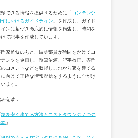
信頼できる情報を提供するために「
コンテンツ
制作におけるガイドライン
」を作成し、ガイド
ラインに基づき徹底的に情報を精査し、時間を
かけて記事を作成しています。
専門家監修のもと、編集部員が時間をかけてコ
ンテンツを企画し、執筆依頼、記事校正、専門
家のコメントなどを取得しこれから家を建てる
方に向けて正確な情報配信をするように心がけ
ています。
代表記事：
『
家を安く建てる方法とコストダウンの７つの
基本
』
『
無料で貰える住宅カタログを使いこなし賢く