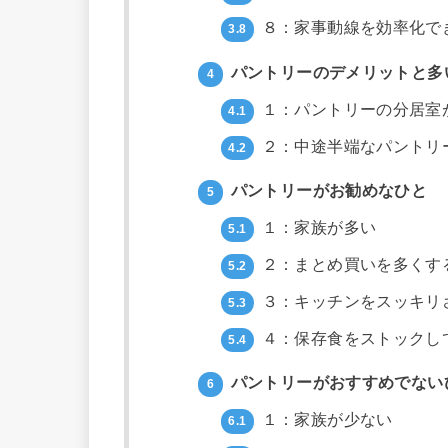
８：家事動線を効率化で
3.8
パントリーのデメリットと多
4
１：パントリーの分居室
4.1
２：中途半端なパントリ
4.2
パントリーがお勧めなひと
5
１：家族が多い
5.1
２：まとめ買いを多くす
5.2
３：キッチンをスッキリ
5.3
４：保存食をストックし
5.4
パントリーがおすすめでない
6
１：家族が少ない
6.1