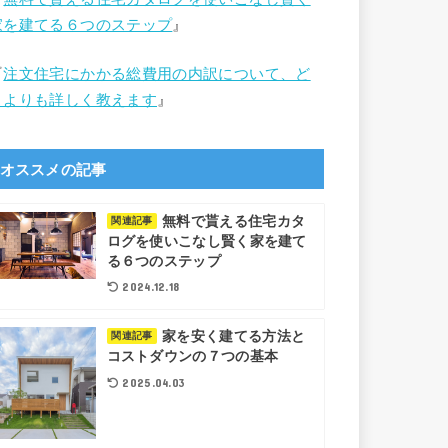
家を建てる６つのステップ
』
『
注文住宅にかかる総費用の内訳について、ど
こよりも詳しく教えます
』
オススメの記事
無料で貰える住宅カタ
関連記事
ログを使いこなし賢く家を建て
る６つのステップ
2024.12.18
家を安く建てる方法と
関連記事
コストダウンの７つの基本
2025.04.03