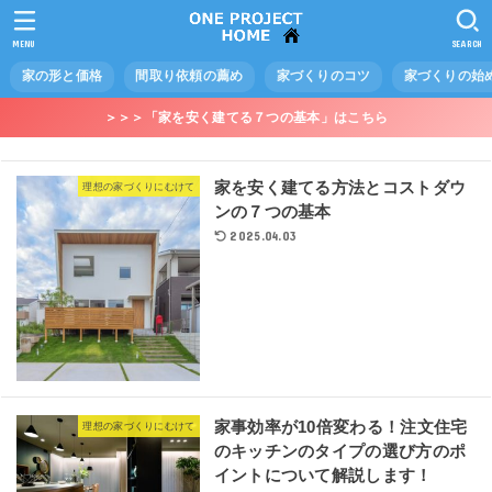
MENU
SEARCH
家の形と価格
間取り依頼の薦め
家づくりのコツ
家づくりの始
＞＞＞「家を安く建てる７つの基本」はこちら
家を安く建てる方法とコストダウ
理想の家づくりにむけて
ンの７つの基本
2025.04.03
家事効率が10倍変わる！注文住宅
理想の家づくりにむけて
のキッチンのタイプの選び方のポ
イントについて解説します！