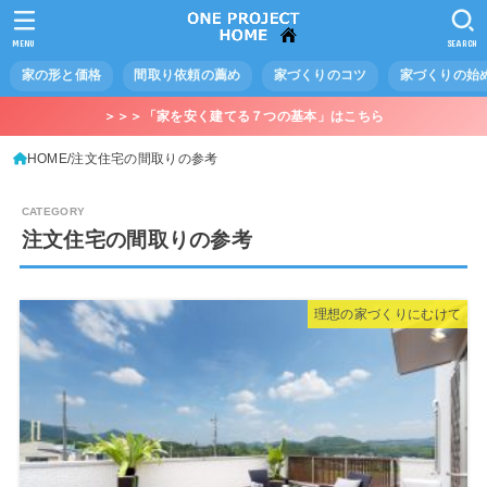
MENU
SEARCH
家の形と価格
間取り依頼の薦め
家づくりのコツ
家づくりの始
＞＞＞「家を安く建てる７つの基本」はこちら
HOME
注文住宅の間取りの参考
注文住宅の間取りの参考
理想の家づくりにむけて