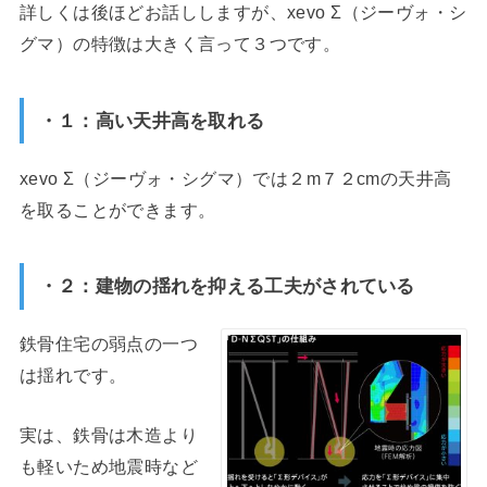
詳しくは後ほどお話ししますが、xevo Σ（ジーヴォ・シ
グマ）の特徴は大きく言って３つです。
・１：高い天井高を取れる
xevo Σ（ジーヴォ・シグマ）では２m７２cmの天井高
を取ることができます。
・２：建物の揺れを抑える工夫がされている
鉄骨住宅の弱点の一つ
は揺れです。
実は、鉄骨は木造より
も軽いため地震時など