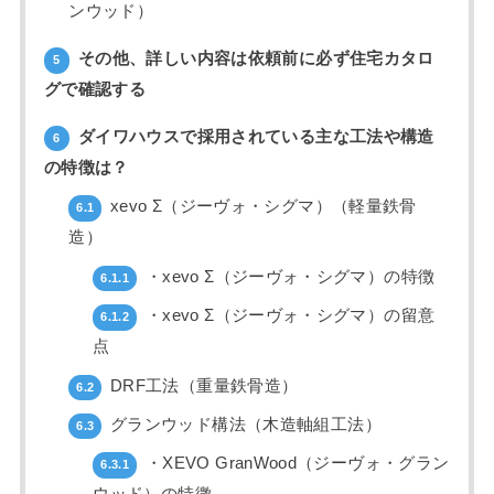
ンウッド）
その他、詳しい内容は依頼前に必ず住宅カタロ
5
グで確認する
ダイワハウスで採用されている主な工法や構造
6
の特徴は？
xevo Σ（ジーヴォ・シグマ）（軽量鉄骨
6.1
造）
・xevo Σ（ジーヴォ・シグマ）の特徴
6.1.1
・xevo Σ（ジーヴォ・シグマ）の留意
6.1.2
点
DRF工法（重量鉄骨造）
6.2
グランウッド構法（木造軸組工法）
6.3
・XEVO GranWood（ジーヴォ・グラン
6.3.1