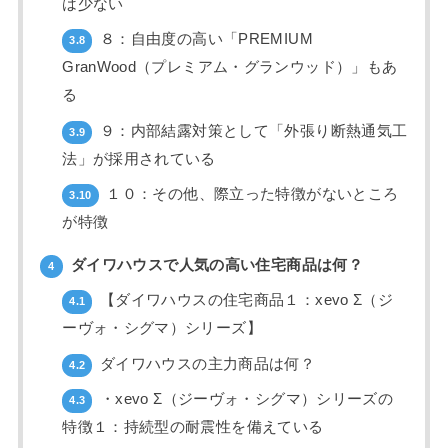
は少ない
８：自由度の高い「PREMIUM
3.8
GranWood（プレミアム・グランウッド）」もあ
る
９：内部結露対策として「外張り断熱通気工
3.9
法」が採用されている
１０：その他、際立った特徴がないところ
3.10
が特徴
ダイワハウスで人気の高い住宅商品は何？
4
【ダイワハウスの住宅商品１：xevo Σ（ジ
4.1
ーヴォ・シグマ）シリーズ】
ダイワハウスの主力商品は何？
4.2
・xevo Σ（ジーヴォ・シグマ）シリーズの
4.3
特徴１：持続型の耐震性を備えている