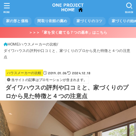
MENU
SEARCH
家の形と価格
間取り依頼の薦め
家づくりのコツ
家づくりの始
＞＞＞「家を安く建てる７つの基本」はこちら
HOME
ハウスメーカーの比較
ダイワハウスの評判や口コミと、家づくりのプロから見た特徴と４つの注意
点
2019.01.06
2024.12.18
ハウスメーカーの比較
当サイトの記事はプロモーションが含まれます。
ダイワハウスの評判や口コミと、家づくりのプ
ロから見た特徴と４つの注意点