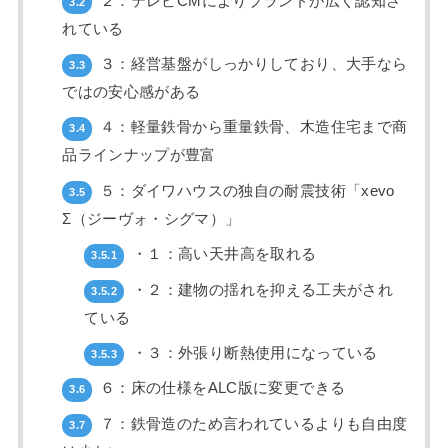
２：テレビCMによりブランドが広く認知さ
3.2
れている
３：経営基盤がしっかりしており、大手なら
3.3
ではの安心感がある
４：軽量鉄骨から重量鉄骨、木造住宅まで商
3.4
品ラインナップが豊富
５：ダイワハウスの独自の耐震技術「xevo
3.5
Σ（ジーヴォ・シグマ）」
・１：高い天井高を取れる
3.5.1
・２：建物の揺れを抑える工夫がされ
3.5.2
ている
・３：外張り断熱使用になっている
3.5.3
６：床の仕様をALC版に変更できる
3.6
７：鉄骨造のため言われているよりも自由度
3.7