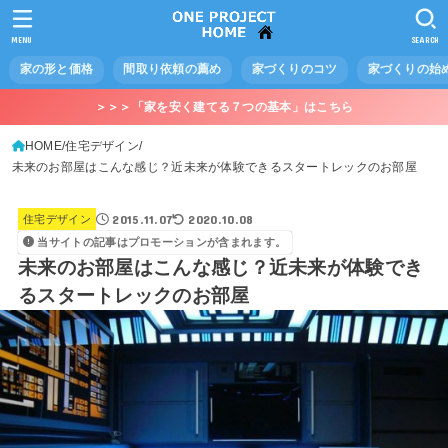
MENU
SEARCH
家の形と価格
間取り依頼の薦め
家づくりのコツ
家づくりの始
＞＞＞「家を安く建てる７つの基本」はこちら
HOME
住宅デザイン
未来のお部屋はこんな感じ？近未来が体験できるスタートレックのお部屋
2015.11.07
2020.10.08
住宅デザイン
当サイトの記事はプロモーションが含まれます。
未来のお部屋はこんな感じ？近未来が体験でき
るスタートレックのお部屋