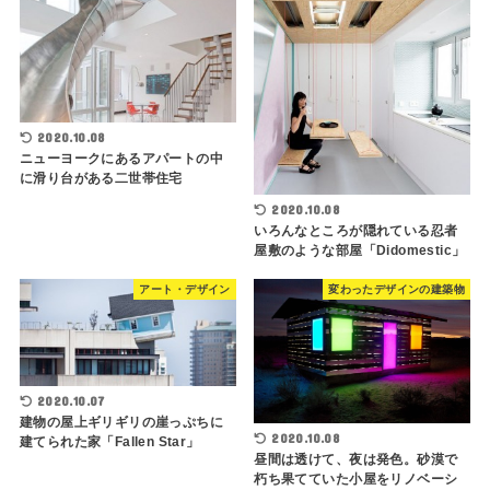
2020.10.08
ニューヨークにあるアパートの中
に滑り台がある二世帯住宅
2020.10.08
いろんなところが隠れている忍者
屋敷のような部屋「Didomestic」
アート・デザイン
変わったデザインの建築物
2020.10.07
建物の屋上ギリギリの崖っぷちに
2020.10.08
建てられた家「Fallen Star」
昼間は透けて、夜は発色。砂漠で
朽ち果てていた小屋をリノベーシ