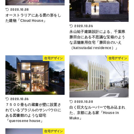
2020.10.08
オーストラリアにある雲の形をし
た建物「Cloud House」
2020.10.06
永山祐子建築設計による、千葉県
勝田台にある不思議な宝箱のよう
な店舗兼用住宅「勝田台のいえ
（katsutadai residence）」
住宅デザイン
住宅デザイン
2020.10.06
2020.10.08
７５００冊もの蔵書が壁に設置さ
白く巨大なルーバーで包み込まれ
れているブラジルのサンパウロに
た、京都にある家「House in
ある図書館のような邸宅
Muko」
「querosene house」
住宅デザイン