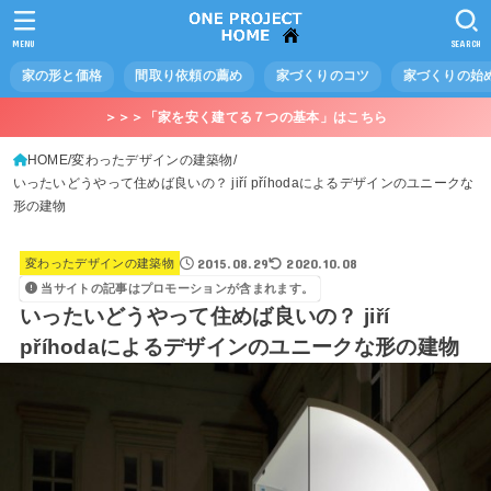
MENU
SEARCH
家の形と価格
間取り依頼の薦め
家づくりのコツ
家づくりの始
＞＞＞「家を安く建てる７つの基本」はこちら
HOME
変わったデザインの建築物
いったいどうやって住めば良いの？ jiří příhodaによるデザインのユニークな
形の建物
2015.08.29
2020.10.08
変わったデザインの建築物
当サイトの記事はプロモーションが含まれます。
いったいどうやって住めば良いの？ jiří
příhodaによるデザインのユニークな形の建物