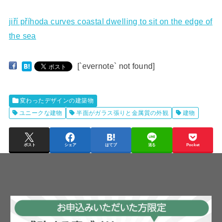
jiří příhoda curves coastal dwelling to sit on the edge of
the sea
[`evernote` not found]
変わったデザインの建築物
ユニークな建物
半面がガラス張りと金属質の外観
建物
ポスト
シェア
はてブ
送る
Pocket