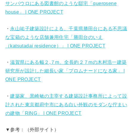
サンパウロにある図書館のような邸宅「querosene
house」 | ONE PROJECT
・
永山祐子建築設計による、千葉県勝田台にある不思議
な宝箱のような店舗兼用住宅「勝田台のいえ
（katsutadai residence）」 | ONE PROJECT
・
滋賀県にある幅２,７m、全長約２７mの木村浩一建築
研究所が設計した細長い家「プロムナードになる家」 |
ONE PROJECT
・
建築家、黒崎敏の主宰する建築設計事務所によって設
計された東京都府中市にある白い外観のモダンな佇まい
の建物「RING」 | ONE PROJECT
▼参考：（外部サイト）