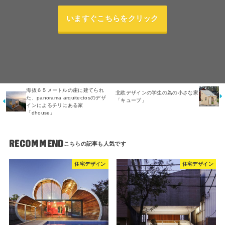
いますぐこちらをクリック
海抜６５メートルの崖に建てられ
北欧デザインの学生の為の小さな家
た、panorama arquitectosのデザ
「キューブ」
インによるチリにある家
「dhouse」
RECOMMEND
住宅デザイン
住宅デザイン