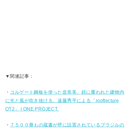
▼関連記事：
・
コルゲート鋼板を使った造形美。鉄に覆われた建物内
に光と風が吹き抜ける、遠藤秀平による「rooftecture
OT2」 | ONE PROJECT
・
７５００冊もの蔵書が壁に設置されているブラジルの