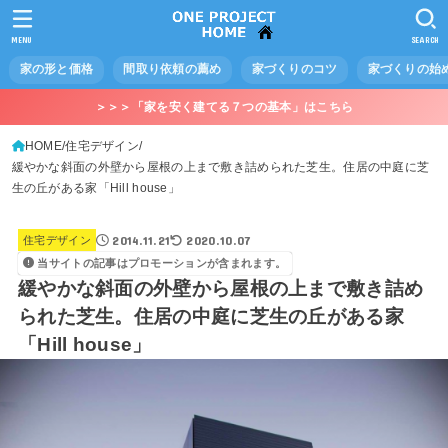
MENU
SEARCH
家の形と価格
間取り依頼の薦め
家づくりのコツ
家づくりの始
＞＞＞「家を安く建てる７つの基本」はこちら
HOME
住宅デザイン
緩やかな斜面の外壁から屋根の上まで敷き詰められた芝生。住居の中庭に芝
生の丘がある家「Hill house」
2014.11.21
2020.10.07
住宅デザイン
当サイトの記事はプロモーションが含まれます。
緩やかな斜面の外壁から屋根の上まで敷き詰め
られた芝生。住居の中庭に芝生の丘がある家
「Hill house」