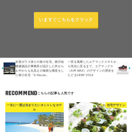
いますぐこちらをクリック
全面ガラス張りの狭小住宅。柄沢祐
一世を風靡したエアマックス９５か
輔建築設計事務所が設計した外から
ら現在に至るまで、エアマックス
も中からも丸見えの複雑な構造をし
（AIR MAX）のデザインの歴史を
た狭小住宅「S-House」
たどる1996~2014
RECOMMEND
一生に一度は泊まりたいオシャレなホテ
住宅デザイン
ル