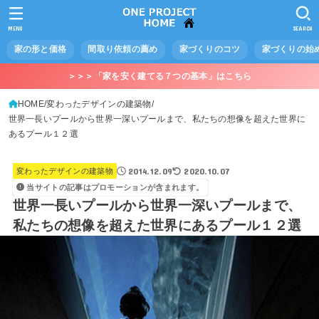
MENU
SEARCH
家の形と価格
間取り依頼の薦め
家づくりのコツ
家づくりの始
＞＞＞「家を安く建てる７つの基本」はこちら
HOME
変わったデザインの建築物
世界一長いプールから世界一深いプールまで、私たちの想像を超えた世界に
あるプール１２選
2014.12.09
2020.10.07
変わったデザインの建築物
当サイトの記事はプロモーションが含まれます。
世界一長いプールから世界一深いプールまで、
私たちの想像を超えた世界にあるプール１２選