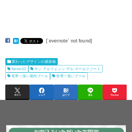
[`evernote` not found]
変わったデザインの建築物
Nemo33
サン·アルフォンソ·デル·マールリゾート
世界一深い屋内プール
世界一長いプール
ポスト
シェア
はてブ
送る
Pocket