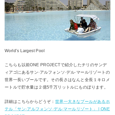
World’s Largest Pool
こちらも以前ONE PROJECTで紹介したチリのサンデ
ィアゴにあるサン·アルフォンソ·デル·マールリゾートの
世界一長いプールです。その長さはなんと全長１キロメ
ートルで貯水量は２億5千万リットルにものぼります。
詳細はこちらからどうぞ：
世界一大きなプールがあるホ
テル「サン·アルフォンソ·デル·マールリゾート」 | ONE