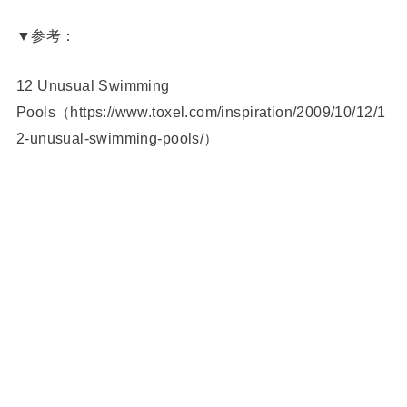
▼参考：
12 Unusual Swimming
Pools（https://www.toxel.com/inspiration/2009/10/12/1
2-unusual-swimming-pools/）