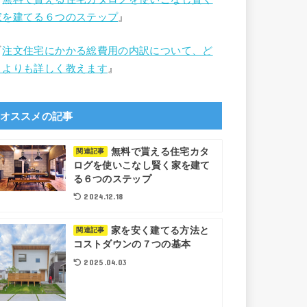
家を建てる６つのステップ
』
『
注文住宅にかかる総費用の内訳について、ど
こよりも詳しく教えます
』
オススメの記事
無料で貰える住宅カタ
関連記事
ログを使いこなし賢く家を建て
る６つのステップ
2024.12.18
家を安く建てる方法と
関連記事
コストダウンの７つの基本
2025.04.03