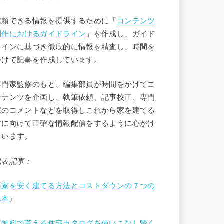
信頼できる情報を提供するために「
コンテンツ
制作におけるガイドライン
」を作成し、ガイド
ラインに基づき徹底的に情報を精査し、時間を
かけて記事を作成しています。
専門家監修のもと、編集部員が時間をかけてコ
ンテンツを企画し、執筆依頼、記事校正、専門
家のコメントなどを取得しこれから家を建てる
方に向けて正確な情報配信をするように心がけ
ています。
代表記事：
『
家を安く建てる方法とコストダウンの７つの
基本
』
『
無料で貰える住宅カタログを使いこなし賢く