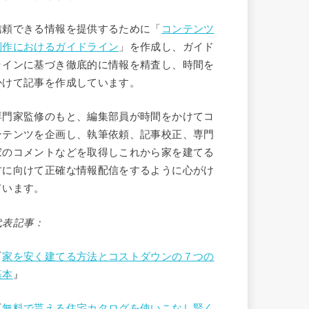
信頼できる情報を提供するために「
コンテンツ
制作におけるガイドライン
」を作成し、ガイド
ラインに基づき徹底的に情報を精査し、時間を
かけて記事を作成しています。
専門家監修のもと、編集部員が時間をかけてコ
ンテンツを企画し、執筆依頼、記事校正、専門
家のコメントなどを取得しこれから家を建てる
方に向けて正確な情報配信をするように心がけ
ています。
代表記事：
『
家を安く建てる方法とコストダウンの７つの
基本
』
『
無料で貰える住宅カタログを使いこなし賢く