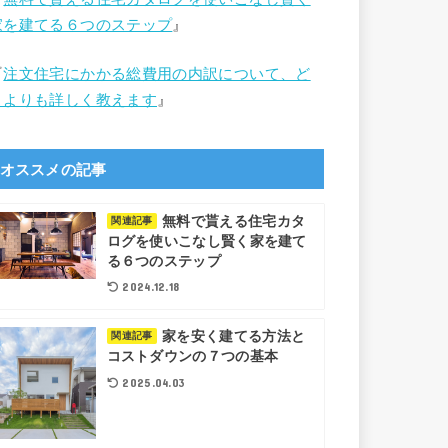
家を建てる６つのステップ
』
『
注文住宅にかかる総費用の内訳について、ど
こよりも詳しく教えます
』
オススメの記事
無料で貰える住宅カタ
関連記事
ログを使いこなし賢く家を建て
る６つのステップ
2024.12.18
家を安く建てる方法と
関連記事
コストダウンの７つの基本
2025.04.03