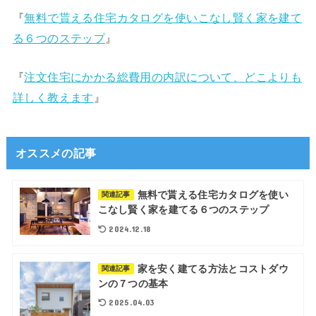
『
無料で貰える住宅カタログを使いこなし賢く家を建て
る６つのステップ
』
『
注文住宅にかかる総費用の内訳について、どこよりも
詳しく教えます
』
オススメの記事
無料で貰える住宅カタログを使い
関連記事
こなし賢く家を建てる６つのステップ
2024.12.18
家を安く建てる方法とコストダウ
関連記事
ンの７つの基本
2025.04.03