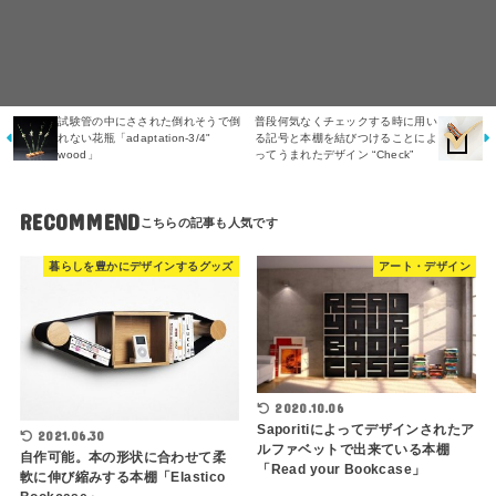
試験管の中にさされた倒れそうで倒
普段何気なくチェックする時に用い
れない花瓶「adaptation-3/4"
る記号と本棚を結びつけることによ
wood」
ってうまれたデザイン “Check”
RECOMMEND
暮らしを豊かにデザインするグッズ
アート・デザイン
2020.10.06
Saporitiによってデザインされたア
2021.06.30
ルファベットで出来ている本棚
自作可能。本の形状に合わせて柔
「Read your Bookcase」
軟に伸び縮みする本棚「Elastico