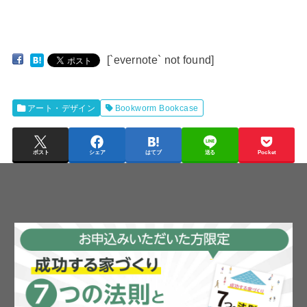
[`evernote` not found]
アート・デザイン
Bookworm Bookcase
ポスト
シェア
はてブ
送る
Pocket