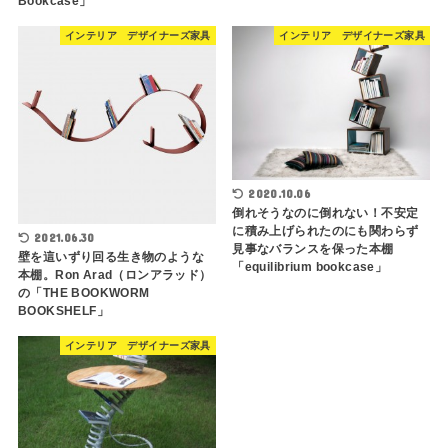
Bookcase」
インテリア デザイナーズ家具
インテリア デザイナーズ家具
2020.10.06
倒れそうなのに倒れない！不安定
に積み上げられたのにも関わらず
2021.06.30
見事なバランスを保った本棚
壁を這いずり回る生き物のような
「equilibrium bookcase」
本棚。Ron Arad（ロンアラッド）
の「THE BOOKWORM
BOOKSHELF」
インテリア デザイナーズ家具