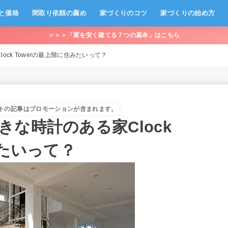
と価格
間取り依頼の薦め
家づくりのコツ
家づくりの始め方
＞＞＞「家を安く建てる７つの基本」はこちら
ck Towerの最上階に住みたいって？
トの記事はプロモーションが含まれます。
な時計のある家Clock
みたいって？