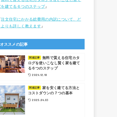
家を建てる６つのステップ
』
『
注文住宅にかかる総費用の内訳について、ど
こよりも詳しく教えます
』
オススメの記事
無料で貰える住宅カタ
関連記事
ログを使いこなし賢く家を建て
る６つのステップ
2024.12.18
家を安く建てる方法と
関連記事
コストダウンの７つの基本
2025.04.03