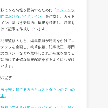
信頼できる情報を提供するために「
コンテンツ
制作におけるガイドライン
」を作成し、ガイド
ラインに基づき徹底的に情報を精査し、時間を
かけて記事を作成しています。
専門家監修のもと、編集部員が時間をかけてコ
ンテンツを企画し、執筆依頼、記事校正、専門
家のコメントなどを取得しこれから家を建てる
方に向けて正確な情報配信をするように心がけ
ています。
代表記事：
『
家を安く建てる方法とコストダウンの７つの
基本
』
『
無料で貰える住宅カタログを使いこなし賢く