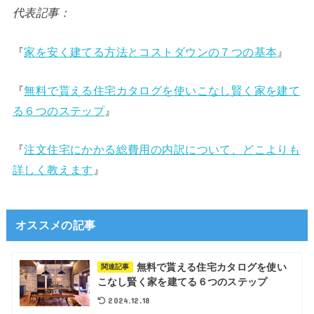
代表記事：
『
家を安く建てる方法とコストダウンの７つの基本
』
『
無料で貰える住宅カタログを使いこなし賢く家を建て
る６つのステップ
』
『
注文住宅にかかる総費用の内訳について、どこよりも
詳しく教えます
』
オススメの記事
無料で貰える住宅カタログを使い
関連記事
こなし賢く家を建てる６つのステップ
2024.12.18