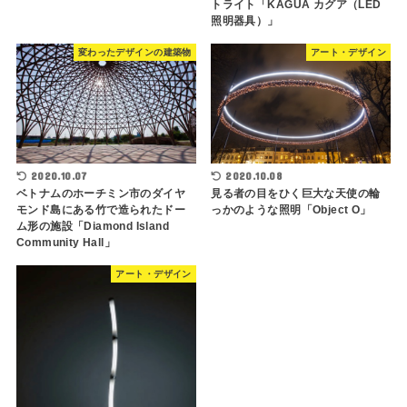
トライト「KAGUA カグア（LED
照明器具）」
変わったデザインの建築物
アート・デザイン
2020.10.07
2020.10.08
ベトナムのホーチミン市のダイヤ
見る者の目をひく巨大な天使の輪
モンド島にある竹で造られたドー
っかのような照明「Object O」
ム形の施設「Diamond Island
Community Hall」
アート・デザイン