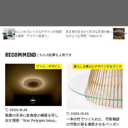
おしゃれでレトロなデザインの蚊取
見る者の目をひく巨大な天使の輪っ
り線香「アイアン蚊遣り」
かのような照明「Object O」
RECOMMEND
アート・デザイン
暮らしを豊かにデザインするグッズ
2020.10.08
2020.10.06
部屋の天井に多角形の模様を写し
一本の竹でつくられた、竹取物語
出す照明「Star Polygon lamp」
の竹取の翁を連想させるペンダン