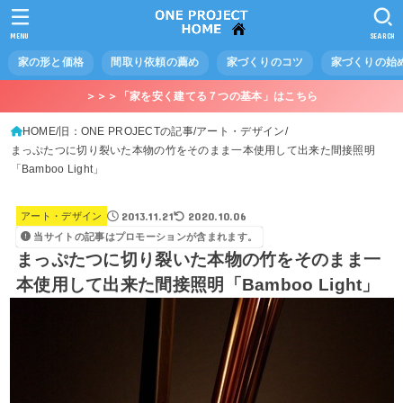
MENU
SEARCH
家の形と価格
間取り依頼の薦め
家づくりのコツ
家づくりの始
＞＞＞「家を安く建てる７つの基本」はこちら
HOME
旧：ONE PROJECTの記事
アート・デザイン
まっぷたつに切り裂いた本物の竹をそのまま一本使用して出来た間接照明
「Bamboo Light」
2013.11.21
2020.10.06
アート・デザイン
当サイトの記事はプロモーションが含まれます。
まっぷたつに切り裂いた本物の竹をそのまま一
本使用して出来た間接照明「Bamboo Light」