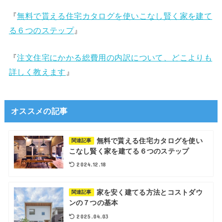
『
無料で貰える住宅カタログを使いこなし賢く家を建て
る６つのステップ
』
『
注文住宅にかかる総費用の内訳について、どこよりも
詳しく教えます
』
オススメの記事
無料で貰える住宅カタログを使い
関連記事
こなし賢く家を建てる６つのステップ
2024.12.18
家を安く建てる方法とコストダウ
関連記事
ンの７つの基本
2025.04.03