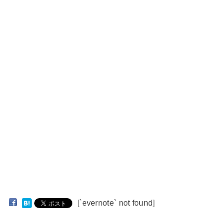
[`evernote` not found]