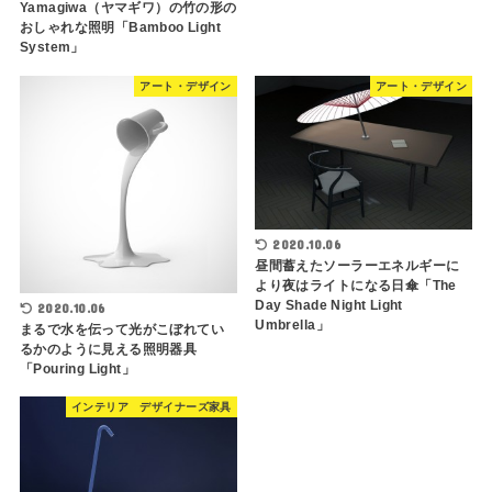
Yamagiwa（ヤマギワ）の竹の形の
おしゃれな照明「Bamboo Light
System」
アート・デザイン
アート・デザイン
2020.10.06
昼間蓄えたソーラーエネルギーに
より夜はライトになる日傘「The
Day Shade Night Light
2020.10.06
Umbrella」
まるで水を伝って光がこぼれてい
るかのように見える照明器具
「Pouring Light」
インテリア デザイナーズ家具