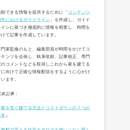
信頼できる情報を提供するために「
コンテンツ
制作におけるガイドライン
」を作成し、ガイド
ラインに基づき徹底的に情報を精査し、時間を
かけて記事を作成しています。
専門家監修のもと、編集部員が時間をかけてコ
ンテンツを企画し、執筆依頼、記事校正、専門
家のコメントなどを取得しこれから家を建てる
方に向けて正確な情報配信をするように心がけ
ています。
代表記事：
『
家を安く建てる方法とコストダウンの７つの
基本
』
『
無料で貰える住宅カタログを使いこなし賢く