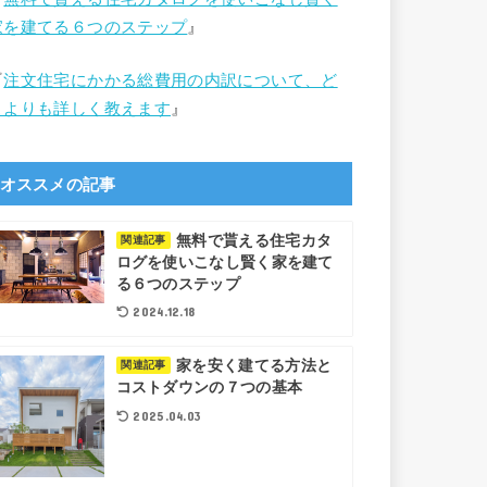
家を建てる６つのステップ
』
『
注文住宅にかかる総費用の内訳について、ど
こよりも詳しく教えます
』
オススメの記事
無料で貰える住宅カタ
関連記事
ログを使いこなし賢く家を建て
る６つのステップ
2024.12.18
家を安く建てる方法と
関連記事
コストダウンの７つの基本
2025.04.03