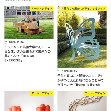
アート・デザイン
暮らしを豊かにデザインするグッズ
2020.10.06
チューリッヒ芸術大学にある、自
由な使い方の出来る木で出来た公
共のベンチ「BENCH
EXERCISE」
2020.10.06
子供も喜ぶこと間違いなし。誰も
が羽のはえた妖精になることがで
きるベンチ「Butterfly Bench」
アート・デザイン
アート・デザイン