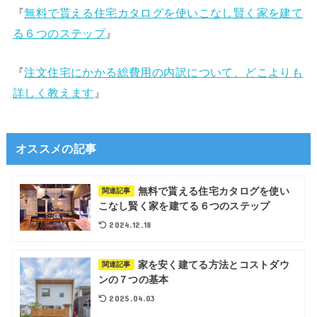
『
無料で貰える住宅カタログを使いこなし賢く家を建て
る６つのステップ
』
『
注文住宅にかかる総費用の内訳について、どこよりも
詳しく教えます
』
オススメの記事
無料で貰える住宅カタログを使い
関連記事
こなし賢く家を建てる６つのステップ
2024.12.18
家を安く建てる方法とコストダウ
関連記事
ンの７つの基本
2025.04.03