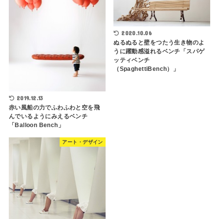
2020.10.06
ぬるぬると壁をつたう生き物のよ
うに躍動感溢れるベンチ「スパゲ
ッティベンチ
（SpaghettiBench）」
2019.12.13
赤い風船の力でふわふわと空を飛
んでいるようにみえるベンチ
「Balloon Bench」
アート・デザイン