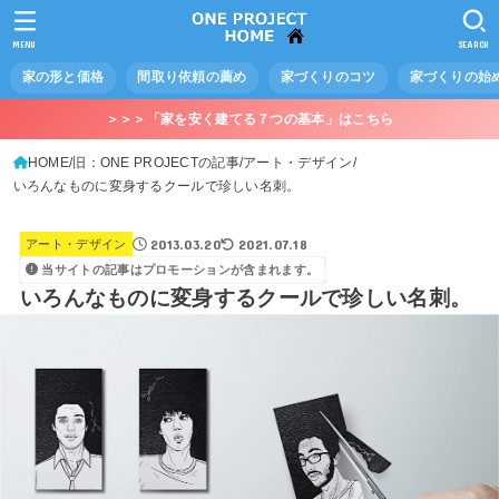
MENU
SEARCH
家の形と価格
間取り依頼の薦め
家づくりのコツ
家づくりの始
＞＞＞「家を安く建てる７つの基本」はこちら
HOME
旧：ONE PROJECTの記事
アート・デザイン
いろんなものに変身するクールで珍しい名刺。
2013.03.20
2021.07.18
アート・デザイン
当サイトの記事はプロモーションが含まれます。
いろんなものに変身するクールで珍しい名刺。