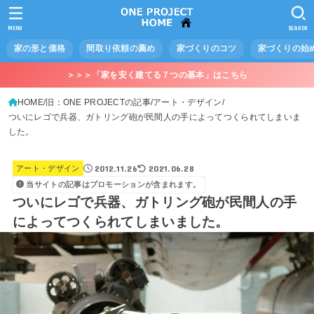
MENU
SEARCH
家の形と価格
間取り依頼の薦め
家づくりのコツ
家づくりの始
＞＞＞「家を安く建てる７つの基本」はこちら
HOME
旧：ONE PROJECTの記事
アート・デザイン
ついにレゴで兵器、ガトリング砲が民間人の手によってつくられてしまいま
した。
2012.11.26
2021.06.28
アート・デザイン
当サイトの記事はプロモーションが含まれます。
ついにレゴで兵器、ガトリング砲が民間人の手
によってつくられてしまいました。