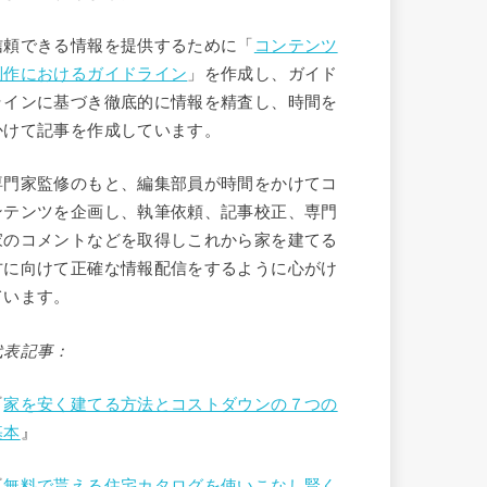
信頼できる情報を提供するために「
コンテンツ
制作におけるガイドライン
」を作成し、ガイド
ラインに基づき徹底的に情報を精査し、時間を
かけて記事を作成しています。
専門家監修のもと、編集部員が時間をかけてコ
ンテンツを企画し、執筆依頼、記事校正、専門
家のコメントなどを取得しこれから家を建てる
方に向けて正確な情報配信をするように心がけ
ています。
代表記事：
『
家を安く建てる方法とコストダウンの７つの
基本
』
『
無料で貰える住宅カタログを使いこなし賢く