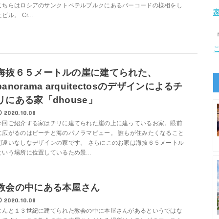
こちらはロシアのサンクトペテルブルクにあるバーコードの様相をし
ビル。 Cr...
海抜６５メートルの崖に建てられた、
panorama arquitectosのデザインによるチ
リにある家「dhouse」
2020.10.08
今回ご紹介する家はチリに建てられた崖の上に建っているお家。眼前
に広がるのはビーチと海のパノラマビュー。 誰もが住みたくなること
間違いなしなデザインの家です。 さらにこのお家は海抜６５メートル
という場所に位置しているため景...
教会の中にある本屋さん
2020.10.08
なんと１３世紀に建てられた教会の中に本屋さんがあるというではな