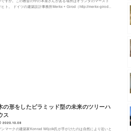
いですか。この教会の中の本屋さんがある場所はオランダのマースト
ヒト。 ドイツの建築設計事務所Merkx + Girod（http://merkx-girod...
木の形をしたピラミッド型の未来のツリーハ
ウス
2020.10.08
デンマークの建築家Konrad Wójcik氏が手がけたのは自然により近いと