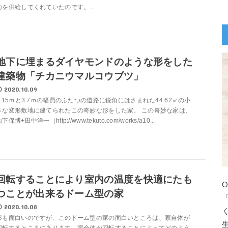
のを供給してくれていたのです。...
地下に埋まるダイヤモンドのような形をした
建築物「チカニウマルコウブツ」
2020.10.09
5.15ｍと3.7ｍの幅員のふたつの道路に鋭角にはさまれた44.62㎡の小
さな変形敷地に建てられたこの奇妙な形をした家。 この奇妙な家は、
下保博+田中洋一（http://www.tekuto.com/works/a10...
回転することにより室内の温度を快適にたも
つことが出来るドーム型の家
2020.10.08
形も面白いのですが、このドーム型の家の面白いところは、家自体が