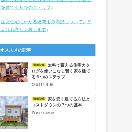
家を建てる６つのステップ
』
『
注文住宅にかかる総費用の内訳について、ど
こよりも詳しく教えます
』
オススメの記事
無料で貰える住宅カタ
関連記事
ログを使いこなし賢く家を建て
る６つのステップ
2024.12.18
家を安く建てる方法と
関連記事
コストダウンの７つの基本
2025.04.03