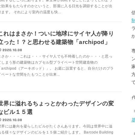
回転するところにあります。家全体が回転することによってどのよう
な効果をもたらすのかというと、部屋に入る日光を調節することが出
来ます。 それにより室内の温度も快...
これはまさか！ついに地球にサイヤ人が降り
立った！？と思わせる建築物「archipod」
2020.10.08
まさか・・・これは・・・サイヤ人でも不時着したのか・・・と思っ
てしまう形の建築物はカプセル型プライベート空間建造物の
「archipod（アーキポッド）」。 お庭に設置すると、自分だけのプラ
イベートな空間をたもつことが出来...
世界に溢れるちょっとかわったデザインの変
なビル１５選
2020.10.08
世界には趣向を凝らしたビルがたくさんあります。今回は世界中に溢
れる様々なデザインのビルを１５個ご紹介します。 Barcode Building