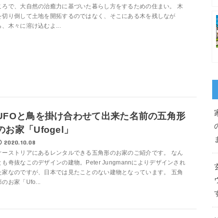
ころで、大自然の治癒力に基づいた暮らし方をするための住まい。 木
を切り倒して土地を開拓するのではなく、そこにある木を残しなが
ら、木々に溶け込むよ...
UFOと鳥を掛け合わせて出来た名前の五角形
のお家「Ufogel」
2020.10.08
オーストリアにあるレンタルできる五角形のお家のご紹介です。 なん
とも奇抜なこのデザインの建物。Peter Jungmannによりデザインされ
た家なのですが、日本では見たことのない建物となっています。 五角
形のお家「Ufo...