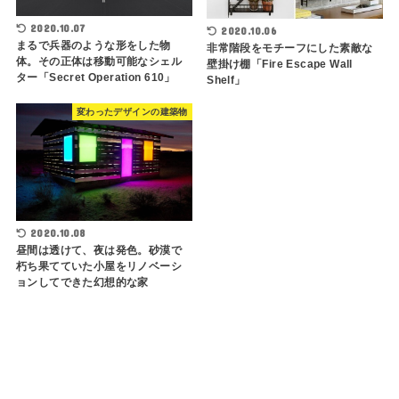
2020.10.07
2020.10.06
まるで兵器のような形をした物
非常階段をモチーフにした素敵な
体。その正体は移動可能なシェル
壁掛け棚「Fire Escape Wall
ター「Secret Operation 610」
Shelf」
変わったデザインの建築物
2020.10.08
昼間は透けて、夜は発色。砂漠で
朽ち果てていた小屋をリノベーシ
ョンしてできた幻想的な家