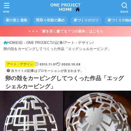
MENU
SEARCH
家の形と価格
間取り依頼の薦め
家づくりのコツ
家づくりの始
＞＞＞「家を安く建てる７つの基本」はこちら
HOME
旧：ONE PROJECTの記事
アート・デザイン
卵の殻をカービングしてつくった作品「エッグシェルカービング」
2015.11.01
2020.10.08
アート・デザイン
当サイトの記事はプロモーションが含まれます。
卵の殻をカービングしてつくった作品「エッグ
シェルカービング」