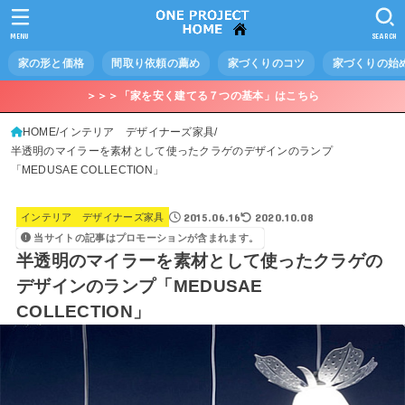
MENU
SEARCH
家の形と価格
間取り依頼の薦め
家づくりのコツ
家づくりの始
＞＞＞「家を安く建てる７つの基本」はこちら
HOME
インテリア デザイナーズ家具
半透明のマイラーを素材として使ったクラゲのデザインのランプ
「MEDUSAE COLLECTION」
2015.06.16
2020.10.08
インテリア デザイナーズ家具
当サイトの記事はプロモーションが含まれます。
半透明のマイラーを素材として使ったクラゲの
デザインのランプ「MEDUSAE
COLLECTION」