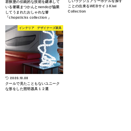
しいラグジュアリーホテルを探す
若狭塗の伝統的な技術を継承して
ことの出来るWEBサイトKiwi
いる箸蔵まつかんとnendoが協業
Collection
してうまれたおしゃれな箸
「chopsticks collection 」
インテリア デザイナーズ家具
2020.10.08
クールで見たこともないユニーク
な形をした照明器具１２選