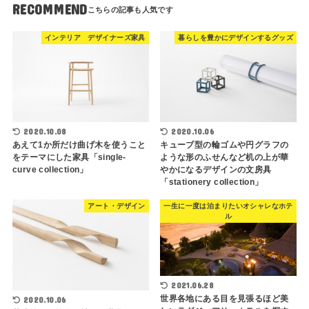
RECOMMEND
インテリア デザイナーズ家具
暮らしを豊かにデザインするグッズ
2020.10.08
2020.10.06
あえて1か所だけ曲げ木を使うこと
キューブ型の輪ゴムや円グラフの
をテーマにした家具「single-
ような形のふせんなど机の上が華
curve collection」
やかになるデザインの文房具
「stationery collection」
アート・デザイン
一生に一度は泊まりたいオシャレなホテ
ル
2021.06.28
世界各地にある目を見張るほど美
2020.10.06