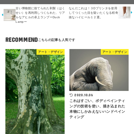
古い博物館に捨てられた剥製（はく
なんだこれは！３Dプリンタを使用
せい）を再利用しつくられた、リア
してつくった目を疑いたくなる程奇
ルなアヒルの卓上ランプーDuck
抜なハイヒール１２選。
Lampー
RECOMMEND
アート・デザイン
アート・デザイン
2020.10.06
これはすごい、ボディペインティ
ングの技術を使い、描き込まれた
本物にしかみえないハンドペイン
ティング