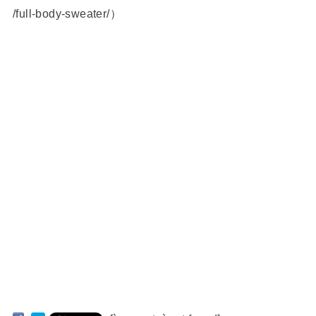
/full-body-sweater/）