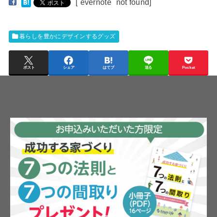
[`evernote` not found]
暮らしを豊かにデザインするグッズ
ポスト
シェア
はてブ
送る
Pocket