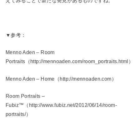
えてみることで新たな発見があるものですね。
▼参考：
Menno Aden – Room
Portraits（http://mennoaden.com/room_portraits.html）
Menno Aden – Home（http://mennoaden.com）
Room Portraits –
Fubiz™（http://www.fubiz.net/2012/06/14/room-
portraits/）