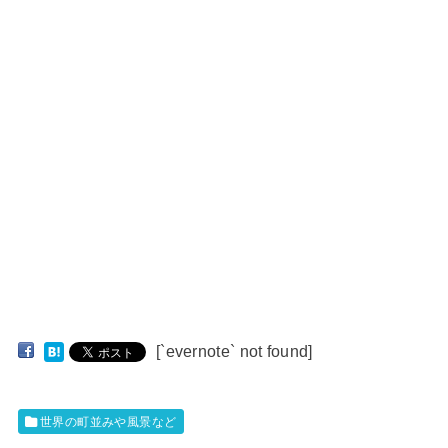
[`evernote` not found]
世界の町並みや風景など