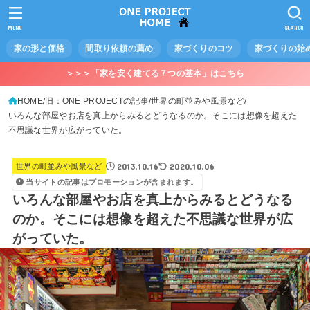
MENU
SEARCH
家の形と価格
間取り依頼の薦め
家づくりのコツ
家づくりの始
＞＞＞「家を安く建てる７つの基本」はこちら
HOME
旧：ONE PROJECTの記事
世界の町並みや風景など
いろんな部屋やお店を真上からみるとどうなるのか。そこには想像を超えた
不思議な世界が広がっていた。
2013.10.16
2020.10.06
世界の町並みや風景など
当サイトの記事はプロモーションが含まれます。
いろんな部屋やお店を真上からみるとどうなる
のか。そこには想像を超えた不思議な世界が広
がっていた。