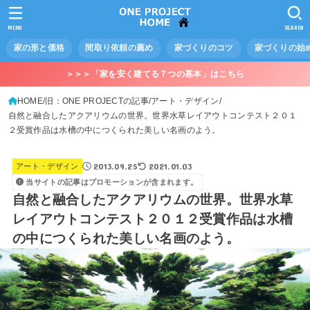
MENU
SEARCH
家の形と価格
間取り依頼の薦め
家づくりのコツ
家づくりの始
＞＞＞「家を安く建てる７つの基本」はこちら
HOME
旧：ONE PROJECTの記事
アート・デザイン
自然と融合したアクアリウムの世界。世界水草レイアウトコンテスト２０１
２受賞作品は水槽の中につくられた美しい名画のよう。
2013.09.25
2021.01.03
アート・デザイン
当サイトの記事はプロモーションが含まれます。
自然と融合したアクアリウムの世界。世界水草
レイアウトコンテスト２０１２受賞作品は水槽
の中につくられた美しい名画のよう。