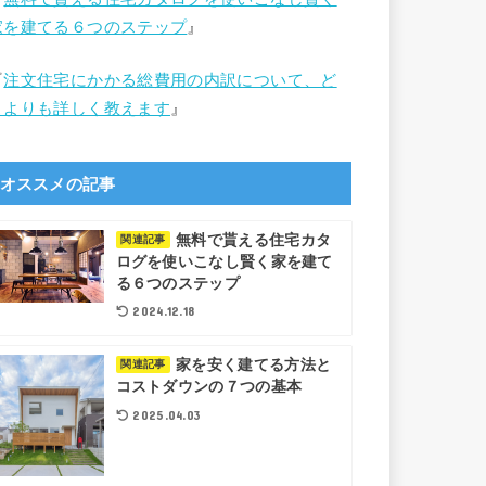
家を建てる６つのステップ
』
『
注文住宅にかかる総費用の内訳について、ど
こよりも詳しく教えます
』
オススメの記事
無料で貰える住宅カタ
関連記事
ログを使いこなし賢く家を建て
る６つのステップ
2024.12.18
家を安く建てる方法と
関連記事
コストダウンの７つの基本
2025.04.03