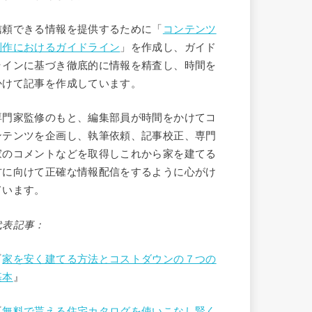
信頼できる情報を提供するために「
コンテンツ
制作におけるガイドライン
」を作成し、ガイド
ラインに基づき徹底的に情報を精査し、時間を
かけて記事を作成しています。
専門家監修のもと、編集部員が時間をかけてコ
ンテンツを企画し、執筆依頼、記事校正、専門
家のコメントなどを取得しこれから家を建てる
方に向けて正確な情報配信をするように心がけ
ています。
代表記事：
『
家を安く建てる方法とコストダウンの７つの
基本
』
『
無料で貰える住宅カタログを使いこなし賢く