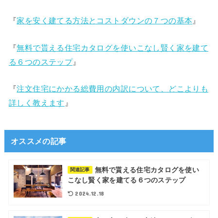
『
家を安く建てる方法とコストダウンの７つの基本
』
『
無料で貰える住宅カタログを使いこなし賢く家を建て
る６つのステップ
』
『
注文住宅にかかる総費用の内訳について、どこよりも
詳しく教えます
』
オススメの記事
無料で貰える住宅カタログを使い
関連記事
こなし賢く家を建てる６つのステップ
2024.12.18