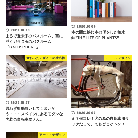
2020.10.06
2020.10.08
本の間に挟む本の形をした植木
まるで近未来のバスルーム。宙に
鉢”THE LIFE OF PLANTS”
浮くガラス玉のバスルーム
「BATHSPHERE」
変わったデザインの建築物
アート・デザイン
2020.10.07
思わず衝動買いしてしまいそ
2020.10.07
う・・・スペインにあるモダンな
え？何コレ！犬の為の自転車用ラ
内装の自転車屋さん。
ックだって。でもどこかヘン！
アート・デザイン