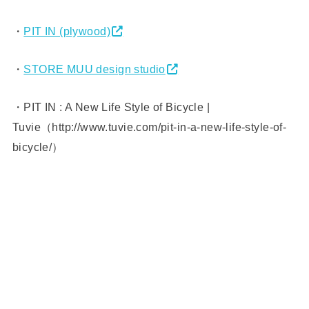
・
PIT IN (plywood)
・
STORE MUU design studio
・PIT IN : A New Life Style of Bicycle |
Tuvie（http://www.tuvie.com/pit-in-a-new-life-style-of-
bicycle/）