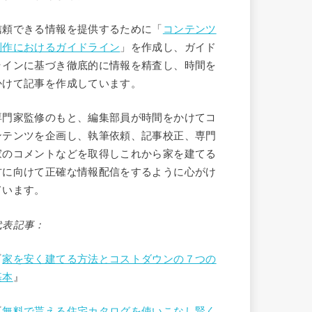
信頼できる情報を提供するために「
コンテンツ
制作におけるガイドライン
」を作成し、ガイド
ラインに基づき徹底的に情報を精査し、時間を
かけて記事を作成しています。
専門家監修のもと、編集部員が時間をかけてコ
ンテンツを企画し、執筆依頼、記事校正、専門
家のコメントなどを取得しこれから家を建てる
方に向けて正確な情報配信をするように心がけ
ています。
代表記事：
『
家を安く建てる方法とコストダウンの７つの
基本
』
『
無料で貰える住宅カタログを使いこなし賢く