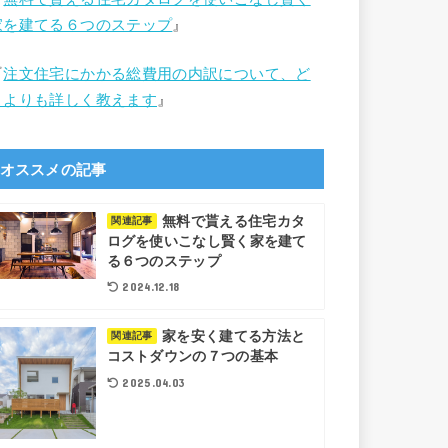
家を建てる６つのステップ
』
『
注文住宅にかかる総費用の内訳について、ど
こよりも詳しく教えます
』
オススメの記事
無料で貰える住宅カタ
関連記事
ログを使いこなし賢く家を建て
る６つのステップ
2024.12.18
家を安く建てる方法と
関連記事
コストダウンの７つの基本
2025.04.03