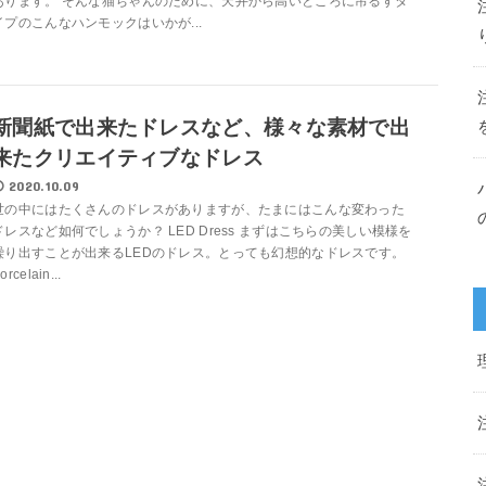
あります。 そんな猫ちゃんのために、天井から高いところに吊るすタ
イプのこんなハンモックはいかが...
新聞紙で出来たドレスなど、様々な素材で出
来たクリエイティブなドレス
2020.10.09
世の中にはたくさんのドレスがありますが、たまにはこんな変わった
ドレスなど如何でしょうか？ LED Dress まずはこちらの美しい模様を
繰り出すことが出来るLEDのドレス。とっても幻想的なドレスです。
orcelain...