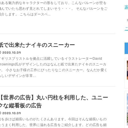
のある魅力的なキャラクターの形をしており、こんなバルーンが空を
飛んでいたら思わず見とれてしまいそう・・・。 そんなバルーンをご
紹介します。 こちらはダースベ...
紙で出来たナイキのスニーカー
2020.10.09
イギリスブリストルを拠点に活躍しているイラストレーターDavid
Brownings氏がデザインしたのはなんと紙で出来たナイキのスニーカ
ー。 小さなお子様の工作にぴったりなこのスニーカー。なんだか愛く
るしいデザインが非常...
【世界の広告】丸い円柱を利用した、ユニー
クな縦看板の広告
2020.10.09
街を歩けば細長いものがたくさんあります。今回はそんな細長いもの
をうまく利用した、世界に溢れる広告をご紹介します。どの広告も細