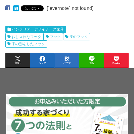
[`evernote` not found]
インテリア デザイナーズ家具
おしゃれなフック
フック
雫のフック
雫の形をしたフック
ポスト
シェア
はてブ
送る
Pocket