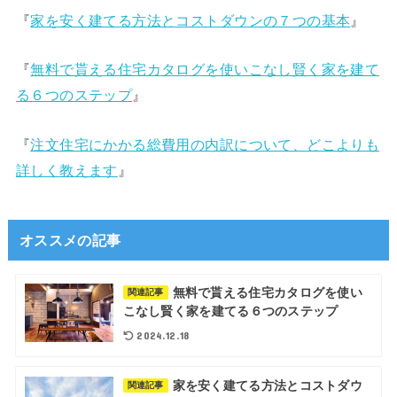
『
家を安く建てる方法とコストダウンの７つの基本
』
『
無料で貰える住宅カタログを使いこなし賢く家を建て
る６つのステップ
』
『
注文住宅にかかる総費用の内訳について、どこよりも
詳しく教えます
』
オススメの記事
無料で貰える住宅カタログを使い
関連記事
こなし賢く家を建てる６つのステップ
2024.12.18
家を安く建てる方法とコストダウ
関連記事