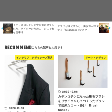
イギリスロンドンの中心部に建てら
デスクが進化すると、働き方が深化
れた、ライターのための、おしゃれ
する「Sit&Stand®デスク」
な仕事場
RECOMMEND
インテリア デザイナーズ家具
アート・デザイン
2020.10.06
カチンコチンになった剛毛ブラシ
をリサイクルしてつくったブラシ
で出来たコート掛け「Brush
2020.10.08
hooks」