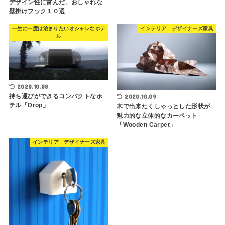
デザイン性に富んだ、おしゃれな
壁掛けフック１０選
一生に一度は泊まりたいオシャレなホテ
インテリア デザイナーズ家具
ル
2020.10.08
持ち運びができるコンパクトなホ
2020.10.09
テル「Drop」
木で出来たくしゃっとした形状が
魅力的な立体的なカーペット
「Wooden Carpet」
インテリア デザイナーズ家具