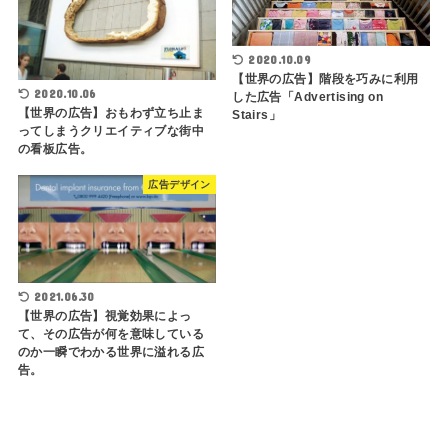
2020.10.09
【世界の広告】階段を巧みに利用
2020.10.06
した広告「Advertising on
【世界の広告】おもわず立ち止ま
Stairs」
ってしまうクリエイティブな街中
の看板広告。
広告デザイン
2021.06.30
【世界の広告】視覚効果によっ
て、その広告が何を意味している
のか一瞬でわかる世界に溢れる広
告。