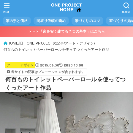
MENU
SEARCH
家の形と価格
間取り依頼の薦め
家づくりのコツ
家づくりの始
＞＞＞「家を安く建てる７つの基本」はこちら
HOME
旧：ONE PROJECTの記事
アート・デザイン
何百ものトイレットペーパーロールを使ってつくったアート作品
2015.06.30
2020.10.08
アート・デザイン
当サイトの記事はプロモーションが含まれます。
何百ものトイレットペーパーロールを使ってつ
くったアート作品