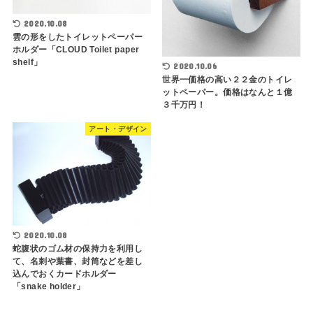
2020.10.08
雲の形をしたトイレットペーパー
ホルダー「CLOUD Toilet paper
shelf」
2020.10.06
世界一価格の高い２２金のトイレ
ットペーパー。価格はなんと１億
３千万円！
アート・デザイン
2020.10.08
蛇腹状のゴム材の保持力を利用し
て、名刺や葉書、封筒などを差し
込んでおくカードホルダー
「snake holder」