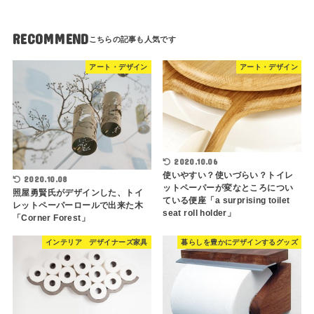
RECOMMEND
アート・デザイン
アート・デザイン
2020.10.06
使いやすい？使いづらい？トイレ
2020.10.08
ットペーパーが変なところについ
照屋勇賢氏がデザインした、トイ
ている便座「a surprising toilet
レットペーパーロールで出来た木
seat roll holder」
「Corner Forest」
インテリア デザイナーズ家具
暮らしを豊かにデザインするグッズ