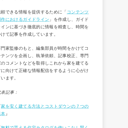
信頼できる情報を提供するために「
コンテンツ
制作におけるガイドライン
」を作成し、ガイド
ラインに基づき徹底的に情報を精査し、時間を
かけて記事を作成しています。
専門家監修のもと、編集部員が時間をかけてコ
ンテンツを企画し、執筆依頼、記事校正、専門
家のコメントなどを取得しこれから家を建てる
方に向けて正確な情報配信をするように心がけ
ています。
代表記事：
『
家を安く建てる方法とコストダウンの７つの
基本
』
『
無料で貰える住宅カタログを使いこなし賢く