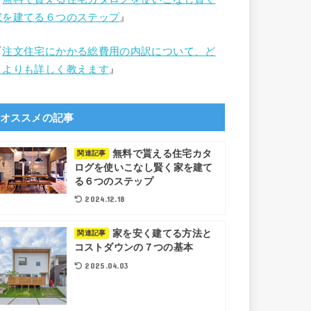
家を建てる６つのステップ
』
『
注文住宅にかかる総費用の内訳について、ど
こよりも詳しく教えます
』
オススメの記事
無料で貰える住宅カタ
関連記事
ログを使いこなし賢く家を建て
る６つのステップ
2024.12.18
家を安く建てる方法と
関連記事
コストダウンの７つの基本
2025.04.03