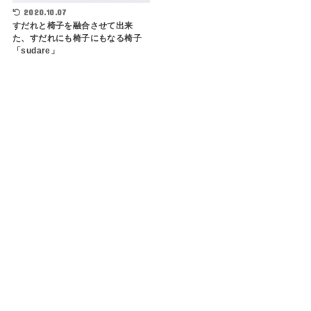
2020.10.07
すだれと椅子を融合させて出来
た、すだれにも椅子にもなる椅子
「sudare」