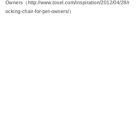
Owners（http://www.toxel.com/inspiration/2012/04/28/r
ocking-chair-for-pet-owners/）