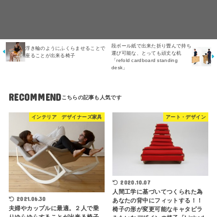
段ボール紙で出来た折り畳んで持ち
浮き輪のようにふくらませることで
運び可能な、とっても頑丈な机
座ることが出来る椅子
「refold cardboard standing
desk」
RECOMMEND
インテリア デザイナーズ家具
アート・デザイン
2020.10.07
人間工学に基づいてつくられた為
2021.06.30
あなたの背中にフィットする！！
夫婦やカップルに最適。２人で乗
椅子の形が変更可能なキャタピラ
りゆらゆらすることが出来る椅子