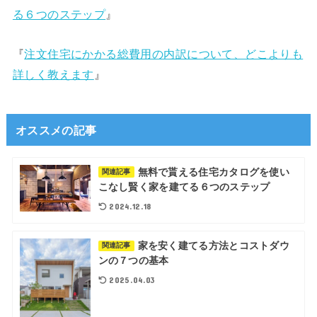
る６つのステップ
』
『
注文住宅にかかる総費用の内訳について、どこよりも
詳しく教えます
』
オススメの記事
無料で貰える住宅カタログを使い
関連記事
こなし賢く家を建てる６つのステップ
2024.12.18
家を安く建てる方法とコストダウ
関連記事
ンの７つの基本
2025.04.03