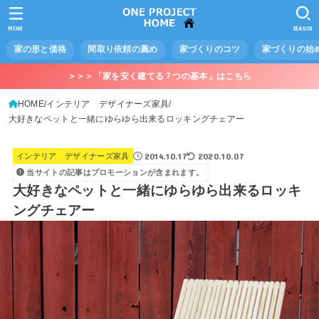
MENU
SEARCH
家の形と価格
間取り依頼の薦め
家づくりのコツ
家づくりの始
＞＞＞「家を安く建てる７つの基本」はこちら
HOME
インテリア デザイナーズ家具
大好きなペットと一緒にゆらゆら出来るロッキングチェアー
2014.10.17
2020.10.07
インテリア デザイナーズ家具
当サイトの記事はプロモーションが含まれます。
大好きなペットと一緒にゆらゆら出来るロッキ
ングチェアー