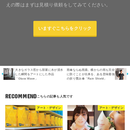
えの際はまずは見積り依頼をしてみてください。
いますぐこちらをクリック
大きなガラス窓から部屋に水が浸水
雨傘ならぬ雨盾。横からの雨も完全
した瞬間をアートにした作品
に防ぐことが出来る、ある意味最強
「Glass Wave」
の折り畳み傘「Rain Shield」
RECOMMEND
アート・デザイン
アート・デザイン