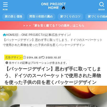
MENU
SEARCH
家の形と価格
間取り依頼の薦め
家づくりのコツ
家づくりの始
＞＞＞「家を安く建てる７つの基本」はこちら
HOME
旧：ONE PROJECTの記事
広告デザイン
【パッケージデザイン】思わず手に取ってしまう、ドイツのスーパーケット
で使用された果物を使った子供の目を惹くパッケージデザイン
2014.08.07
2020.10.07
広告デザイン
当サイトの記事はプロモーションが含まれます。
【パッケージデザイン】思わず手に取ってしま
う、ドイツのスーパーケットで使用された果物
を使った子供の目を惹くパッケージデザイン