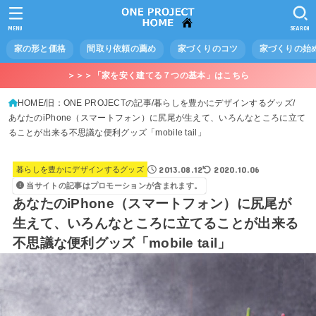
MENU
SEARCH
家の形と価格
間取り依頼の薦め
家づくりのコツ
家づくりの始
＞＞＞「家を安く建てる７つの基本」はこちら
HOME
旧：ONE PROJECTの記事
暮らしを豊かにデザインするグッズ
あなたのiPhone（スマートフォン）に尻尾が生えて、いろんなところに立て
ることが出来る不思議な便利グッズ「mobile tail」
2013.08.12
2020.10.06
暮らしを豊かにデザインするグッズ
当サイトの記事はプロモーションが含まれます。
あなたのiPhone（スマートフォン）に尻尾が
生えて、いろんなところに立てることが出来る
不思議な便利グッズ「mobile tail」