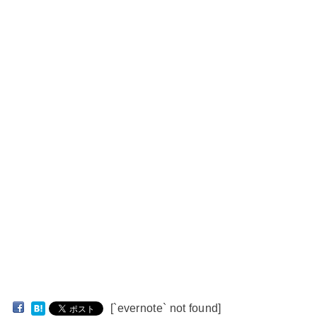
[`evernote` not found]