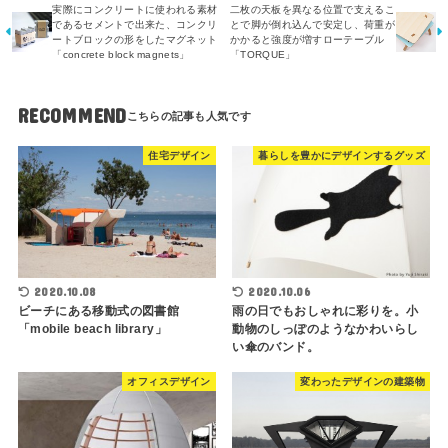
実際にコンクリートに使われる素材
二枚の天板を異なる位置で支えるこ
であるセメントで出来た、コンクリ
とで脚が倒れ込んで安定し、荷重が
ートブロックの形をしたマグネット
かかると強度が増すローテーブル
「concrete block magnets」
「TORQUE」
RECOMMEND
住宅デザイン
暮らしを豊かにデザインするグッズ
2020.10.08
2020.10.06
ビーチにある移動式の図書館
雨の日でもおしゃれに彩りを。小
「mobile beach library」
動物のしっぽのようなかわいらし
い傘のバンド。
オフィスデザイン
変わったデザインの建築物