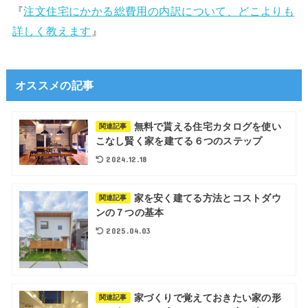
『
注文住宅にかかる総費用の内訳について、どこよりも
詳しく教えます
』
オススメの記事
無料で貰える住宅カタログを使い
関連記事
こなし賢く家を建てる６つのステップ
2024.12.18
家を安く建てる方法とコストダウ
関連記事
ンの７つの基本
2025.04.03
家づくりで覚えておきたい家の形
関連記事