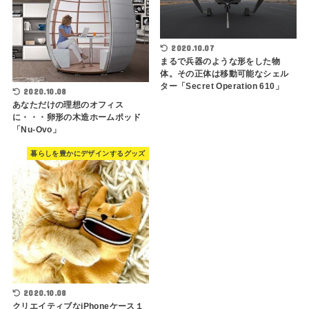
2020.10.07
まるで兵器のような形をした物
体。その正体は移動可能なシェル
ター「Secret Operation 610」
2020.10.08
あなただけの理想のオフィス
に・・・卵形の木造ホームポッド
「Nu-Ovo」
暮らしを豊かにデザインするグッズ
2020.10.08
クリエイティブなiPhoneケース１