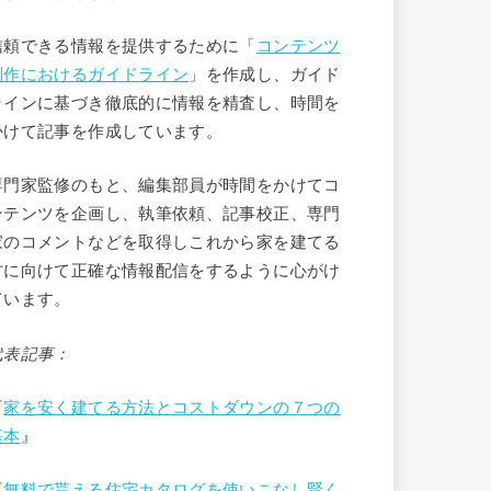
信頼できる情報を提供するために「
コンテンツ
制作におけるガイドライン
」を作成し、ガイド
ラインに基づき徹底的に情報を精査し、時間を
かけて記事を作成しています。
専門家監修のもと、編集部員が時間をかけてコ
ンテンツを企画し、執筆依頼、記事校正、専門
家のコメントなどを取得しこれから家を建てる
方に向けて正確な情報配信をするように心がけ
ています。
代表記事：
『
家を安く建てる方法とコストダウンの７つの
基本
』
『
無料で貰える住宅カタログを使いこなし賢く