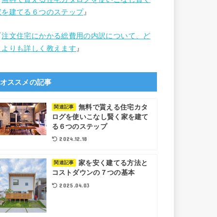
家を建てる６つのステップ
』
『
注文住宅にかかる総費用の内訳について、ど
こよりも詳しく教えます
』
オススメの記事
無料で貰える住宅カタ
関連記事
ログを使いこなし賢く家を建て
る６つのステップ
2024.12.18
家を安く建てる方法と
関連記事
コストダウンの７つの基本
2025.04.03