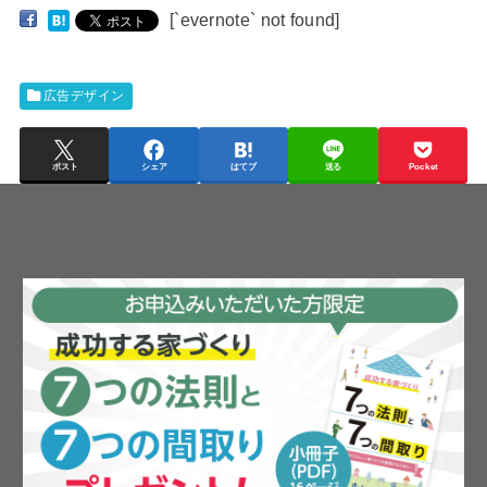
[`evernote` not found]
広告デザイン
ポスト
シェア
はてブ
送る
Pocket