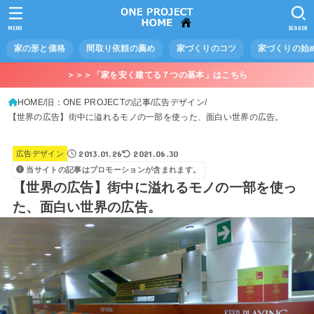
MENU
SEARCH
家の形と価格
間取り依頼の薦め
家づくりのコツ
家づくりの始
＞＞＞「家を安く建てる７つの基本」はこちら
HOME
旧：ONE PROJECTの記事
広告デザイン
【世界の広告】街中に溢れるモノの一部を使った、面白い世界の広告。
2013.01.26
2021.06.30
広告デザイン
当サイトの記事はプロモーションが含まれます。
【世界の広告】街中に溢れるモノの一部を使っ
た、面白い世界の広告。