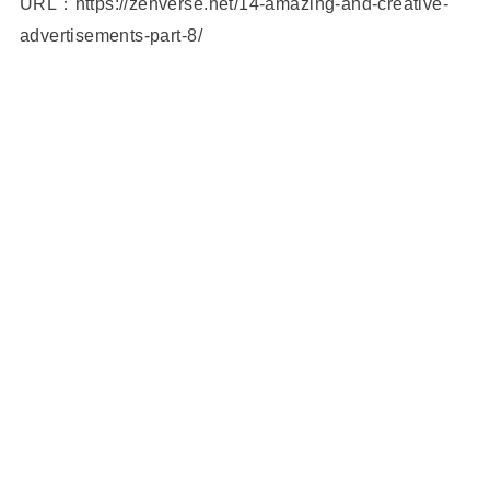
URL：https://zenverse.net/14-amazing-and-creative-
advertisements-part-8/