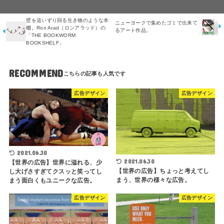
壁を這いずり回る生き物のような本
ニューヨークで集めたゴミで出来て
棚。Ron Arad（ロンアラッド）の
るアート作品。
「THE BOOKWORM
BOOKSHELF」
RECOMMEND
広告デザイン
広告デザイン
2021.06.30
2021.06.30
【世界の広告】世界に溢れる、少
【世界の広告】ちょっと考えてし
し大げさすぎてクスッと笑ってし
まう、世界の様々な広告。
まう面白くもユニークな広告。
広告デザイン
広告デザイン