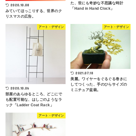
た、世にも奇妙な不思議な時計
2020.10.08
「Hand in Hand Clock」
みていてほっこりする、世界のク
リスマスの広告。
アート・デザイン
アート・デザイン
2021.07.18
美麗。ワイヤーをぐるぐる巻きに
してつくった、手のひらサイズの
2020.10.06
ミニチュア盆栽。
部屋のあらゆるところ、どこにで
も配置可能な、はしごのようなラ
ック「Ladder Coat Rack」
アート・デザイン