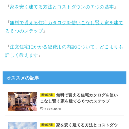
『
家を安く建てる方法とコストダウンの７つの基本
』
『
無料で貰える住宅カタログを使いこなし賢く家を建て
る６つのステップ
』
『
注文住宅にかかる総費用の内訳について、どこよりも
詳しく教えます
』
オススメの記事
無料で貰える住宅カタログを使い
関連記事
こなし賢く家を建てる６つのステップ
2024.12.18
家を安く建てる方法とコストダウ
関連記事