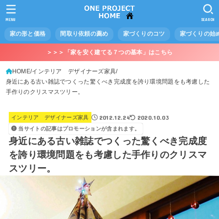
MENU
SEARCH
家の形と価格
間取り依頼の薦め
家づくりのコツ
家づくりの始
＞＞＞「家を安く建てる７つの基本」はこちら
HOME
インテリア デザイナーズ家具
身近にある古い雑誌でつくった驚くべき完成度を誇り環境問題をも考慮した
手作りのクリスマスツリー。
2012.12.24
2020.10.03
インテリア デザイナーズ家具
当サイトの記事はプロモーションが含まれます。
身近にある古い雑誌でつくった驚くべき完成度
を誇り環境問題をも考慮した手作りのクリスマ
スツリー。