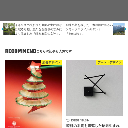
イギリスの失われた庭園の中に静か
蜘蛛の巣を模した、木の幹に張るハ
に眠る彫刻。悠久なる自然の営みに
ンモックスタイルのテント
より生まれた「眠れる森の女神」。
「Tentsile」。
RECOMMEND
広告デザイン
アート・デザイン
2020.10.06
時計の本質を追究した結果生まれ