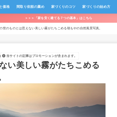
と価格
間取り依頼の薦め
家づくりのコツ
家づくりの始め方
＞＞＞「家を安く建てる７つの基本」はこちら
の世のものとは思えない美しい霧がたちこめる朝もやの自然風景写真。
8
当サイトの記事はプロモーションが含まれます。
ない美しい霧がたちこめる
。