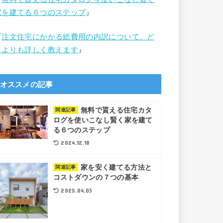
家を建てる６つのステップ
』
『
注文住宅にかかる総費用の内訳について、ど
こよりも詳しく教えます
』
オススメの記事
無料で貰える住宅カタ
関連記事
ログを使いこなし賢く家を建て
る６つのステップ
2024.12.18
家を安く建てる方法と
関連記事
コストダウンの７つの基本
2025.04.03