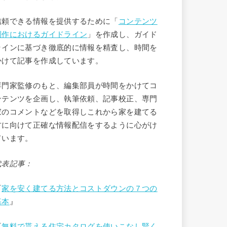
信頼できる情報を提供するために「
コンテンツ
制作におけるガイドライン
」を作成し、ガイド
ラインに基づき徹底的に情報を精査し、時間を
かけて記事を作成しています。
専門家監修のもと、編集部員が時間をかけてコ
ンテンツを企画し、執筆依頼、記事校正、専門
家のコメントなどを取得しこれから家を建てる
方に向けて正確な情報配信をするように心がけ
ています。
代表記事：
『
家を安く建てる方法とコストダウンの７つの
基本
』
『
無料で貰える住宅カタログを使いこなし賢く