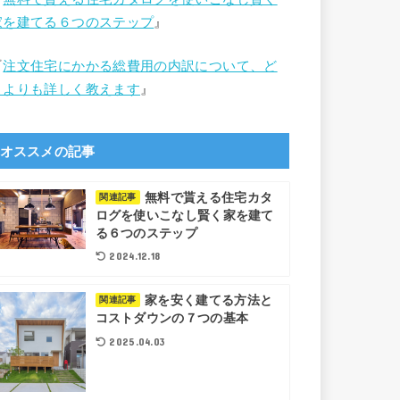
家を建てる６つのステップ
』
『
注文住宅にかかる総費用の内訳について、ど
こよりも詳しく教えます
』
オススメの記事
無料で貰える住宅カタ
関連記事
ログを使いこなし賢く家を建て
る６つのステップ
2024.12.18
家を安く建てる方法と
関連記事
コストダウンの７つの基本
2025.04.03