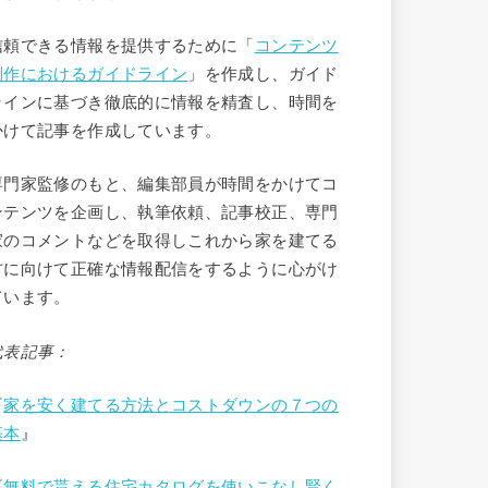
信頼できる情報を提供するために「
コンテンツ
制作におけるガイドライン
」を作成し、ガイド
ラインに基づき徹底的に情報を精査し、時間を
かけて記事を作成しています。
専門家監修のもと、編集部員が時間をかけてコ
ンテンツを企画し、執筆依頼、記事校正、専門
家のコメントなどを取得しこれから家を建てる
方に向けて正確な情報配信をするように心がけ
ています。
代表記事：
『
家を安く建てる方法とコストダウンの７つの
基本
』
『
無料で貰える住宅カタログを使いこなし賢く