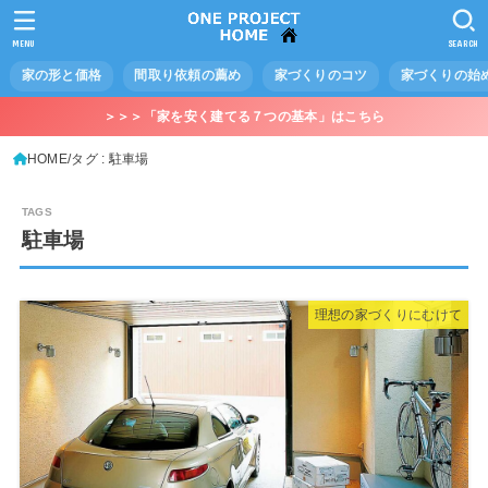
MENU
SEARCH
家の形と価格
間取り依頼の薦め
家づくりのコツ
家づくりの始
＞＞＞「家を安く建てる７つの基本」はこちら
HOME
タグ : 駐車場
駐車場
理想の家づくりにむけて