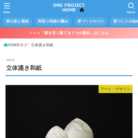
MENU
SEARCH
家の形と価格
間取り依頼の薦め
家づくりのコツ
家づくりの始
＞＞＞「家を安く建てる７つの基本」はこちら
HOME
タグ : 立体漉き和紙
立体漉き和紙
アート・デザイン