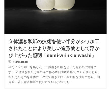
立体漉き和紙の技術を使い半分がシワ加工
されたことにより美しい造形物として浮か
び上がった照明「semi-wrinkle washi」
2020.10.06
半分にシワ加工を施した、立体漉き和紙を使った照明のご紹介で
す。 立体漉き和紙は鳥取県にある谷口青谷和紙でつくられており、
和紙そのものを球体に３次元で漉き上げる革新的な技術であり、国
内唯一谷口青谷和紙で使われている技法でも...