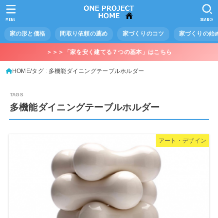
MENU
SEARCH
家の形と価格
間取り依頼の薦め
家づくりのコツ
家づくりの始
＞＞＞「家を安く建てる７つの基本」はこちら
HOME
タグ : 多機能ダイニングテーブルホルダー
多機能ダイニングテーブルホルダー
アート・デザイン