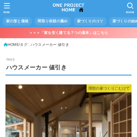
MENU
SEARCH
家の形と価格
間取り依頼の薦め
家づくりのコツ
家づくりの始
＞＞＞「家を安く建てる７つの基本」はこちら
HOME
タグ : ハウスメーカー 値引き
ハウスメーカー 値引き
理想の家づくりにむけて