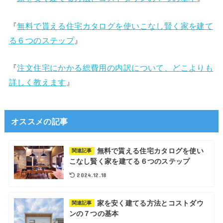
『
無料で貰える住宅カタログを使いこなし賢く家を建て
る６つのステップ
』
『
注文住宅にかかる総費用の内訳について、どこよりも
詳しく教えます
』
オススメの記事
無料で貰える住宅カタログを使い
関連記事
こなし賢く家を建てる６つのステップ
2024.12.18
家を安く建てる方法とコストダウ
関連記事
ンの７つの基本