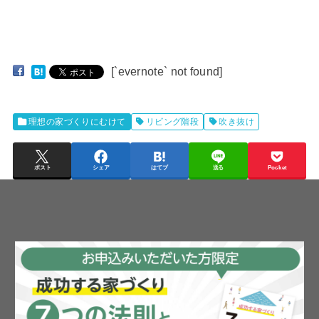
[`evernote` not found]
理想の家づくりにむけて
リビング階段
吹き抜け
ポスト
シェア
はてブ
送る
Pocket