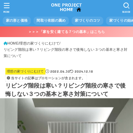
MENU
SEARCH
家の形と価格
間取り依頼の薦め
家づくりのコツ
家づくりの始
＞＞＞「家を安く建てる７つの基本」はこちら
HOME
理想の家づくりにむけて
リビング階段は寒い？リビング階段の寒さで後悔しない３つの基本と寒さ対
策について
2022.06.30
2024.12.18
理想の家づくりにむけて
当サイトの記事はプロモーションが含まれます。
リビング階段は寒い？リビング階段の寒さで後
悔しない３つの基本と寒さ対策について