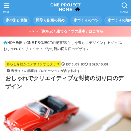
MENU
SEARCH
家の形と価格
間取り依頼の薦め
家づくりのコツ
家づくりの始
＞＞＞「家を安く建てる７つの基本」はこちら
HOME
旧：ONE PROJECTの記事
暮らしを豊かにデザインするグッズ
おしゃれでクリエイティブな封筒の切り口のデザイン
2015.05.03
2020.10.08
暮らしを豊かにデザインするグッズ
当サイトの記事はプロモーションが含まれます。
おしゃれでクリエイティブな封筒の切り口のデ
ザイン