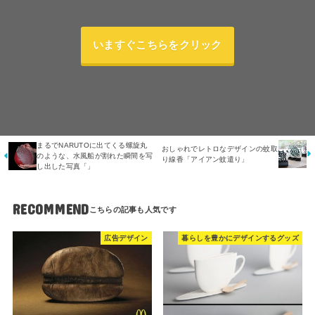
いますぐこちらをクリック
まるでNARUTOに出てくる螺旋丸
おしゃれでレトロなデザインの蚊取
のような、水風船が割れた瞬間を写
り線香「アイアン蚊遣り」
し出した写真「」
RECOMMEND
広告デザイン
暮らしを豊かにデザインするグッズ