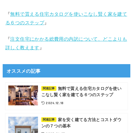
『
無料で貰える住宅カタログを使いこなし賢く家を建て
る６つのステップ
』
『
注文住宅にかかる総費用の内訳について、どこよりも
詳しく教えます
』
オススメの記事
無料で貰える住宅カタログを使い
関連記事
こなし賢く家を建てる６つのステップ
2024.12.18
家を安く建てる方法とコストダウ
関連記事
ンの７つの基本