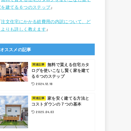
家を建てる６つのステップ
』
『
注文住宅にかかる総費用の内訳について、ど
こよりも詳しく教えます
』
オススメの記事
無料で貰える住宅カタ
関連記事
ログを使いこなし賢く家を建て
る６つのステップ
2024.12.18
家を安く建てる方法と
関連記事
コストダウンの７つの基本
2025.04.03