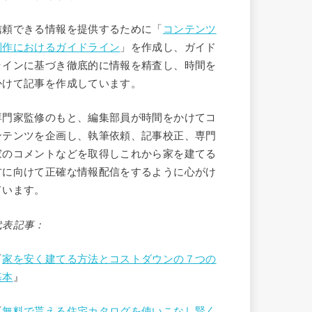
信頼できる情報を提供するために「
コンテンツ
制作におけるガイドライン
」を作成し、ガイド
ラインに基づき徹底的に情報を精査し、時間を
かけて記事を作成しています。
専門家監修のもと、編集部員が時間をかけてコ
ンテンツを企画し、執筆依頼、記事校正、専門
家のコメントなどを取得しこれから家を建てる
方に向けて正確な情報配信をするように心がけ
ています。
代表記事：
『
家を安く建てる方法とコストダウンの７つの
基本
』
『
無料で貰える住宅カタログを使いこなし賢く