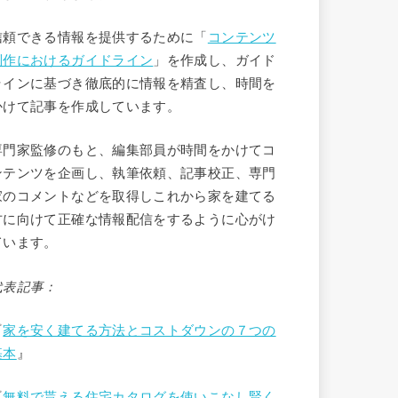
信頼できる情報を提供するために「
コンテンツ
制作におけるガイドライン
」を作成し、ガイド
ラインに基づき徹底的に情報を精査し、時間を
かけて記事を作成しています。
専門家監修のもと、編集部員が時間をかけてコ
ンテンツを企画し、執筆依頼、記事校正、専門
家のコメントなどを取得しこれから家を建てる
方に向けて正確な情報配信をするように心がけ
ています。
代表記事：
『
家を安く建てる方法とコストダウンの７つの
基本
』
『
無料で貰える住宅カタログを使いこなし賢く