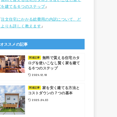
家を建てる６つのステップ
』
『
注文住宅にかかる総費用の内訳について、ど
こよりも詳しく教えます
』
オススメの記事
無料で貰える住宅カタ
関連記事
ログを使いこなし賢く家を建て
る６つのステップ
2024.12.18
家を安く建てる方法と
関連記事
コストダウンの７つの基本
2025.04.03